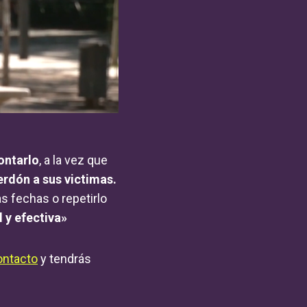
ontarlo
, a la vez que
rdón a sus victimas.
s fechas o repetirlo
l y efectiva»
ontacto
y tendrás