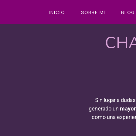
Saltar
INICIO
SOBRE MÍ
BLOG
al
contenido
CHA
Sin lugar a dudas
generado un
mayor
como una experie