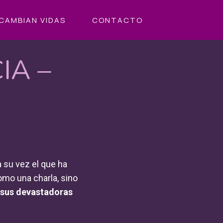
CAMBIAN VIDAS
CONTACTO
IA –
 su vez el que ha
omo una charla, sino
y sus devastadoras