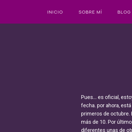
Saltar
INICIO
SOBRE MÍ
BLOG
al
contenido
Pues… es oficial, est
fecha. por ahora, está
primeros de octubre. 
más de 10. Por último
diferentes unas de ot