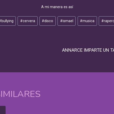
A mi manera es así
#
bullying
#
cervera
#
disco
#
ismael
#
musica
#
raper
IÓN
ANNARCE IMPARTE UN T
S
IMILARES