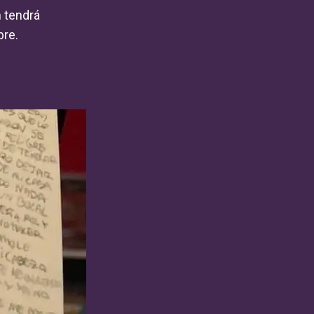
n tendrá
bre.